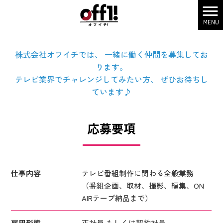
採用
MENU
株式会社オフイチ HOME
>
採用
株式会社オフイチでは、 一緒に働く仲間を募集してお
ります。
テレビ業界でチャレンジしてみたい方、 ぜひお待ちし
ています♪
応募要項
仕事内容
テレビ番組制作に関わる全般業務
（番組企画、取材、撮影、編集、ON
AIRテープ納品まで）
雇用形態
正社員 もしくは契約社員